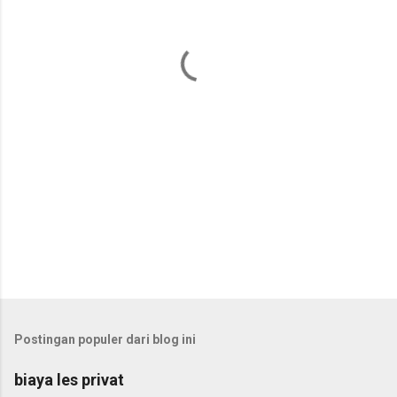
t
a
r
Postingan populer dari blog ini
biaya les privat