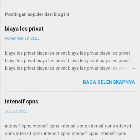
Postingan populer dari blog ini
biaya les privat
November 18, 2025
biaya les privat biaya les privat biaya les privat biaya les privat
biaya les privat biaya les privat biaya les privat biaya les privat
biaya les privat biaya les privat biaya les privat biaya les privat
biaya les privat biaya les privat biaya les privat biaya les privat
BACA SELENGKAPNYA
biaya les privat biaya les privat biaya les privat biaya les privat
biaya les privat biaya les privat biaya les privat biaya les privat
biaya les privat biaya les privat biaya les privat biaya les privat
intensif cpns
biaya les privat biaya les privat biaya les privat biaya les privat
Juli 28, 2025
biaya les privat biaya les privat biaya les privat biaya les privat
biaya les privat biaya les privat biaya les privat biaya les privat
intensif cpns intensif cpns intensif cpns intensif cpns intensif
biaya les privat biaya les privat biaya les privat biaya les privat
cpns intensif cpns intensif cpns intensif cpns intensif cpns
biaya les privat biaya les privat biaya les privat biaya les privat