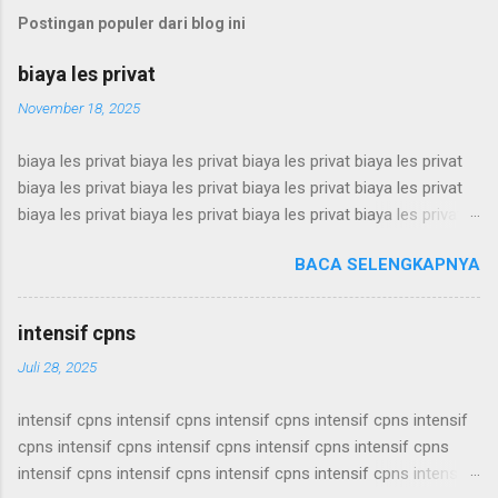
Postingan populer dari blog ini
biaya les privat
November 18, 2025
biaya les privat biaya les privat biaya les privat biaya les privat
biaya les privat biaya les privat biaya les privat biaya les privat
biaya les privat biaya les privat biaya les privat biaya les privat
biaya les privat biaya les privat biaya les privat biaya les privat
BACA SELENGKAPNYA
biaya les privat biaya les privat biaya les privat biaya les privat
biaya les privat biaya les privat biaya les privat biaya les privat
biaya les privat biaya les privat biaya les privat biaya les privat
intensif cpns
biaya les privat biaya les privat biaya les privat biaya les privat
Juli 28, 2025
biaya les privat biaya les privat biaya les privat biaya les privat
biaya les privat biaya les privat biaya les privat biaya les privat
intensif cpns intensif cpns intensif cpns intensif cpns intensif
biaya les privat biaya les privat biaya les privat biaya les privat
cpns intensif cpns intensif cpns intensif cpns intensif cpns
biaya les privat biaya les privat biaya les privat biaya les privat
intensif cpns intensif cpns intensif cpns intensif cpns intensif
biaya les privat biaya les privat biaya les privat biaya les privat