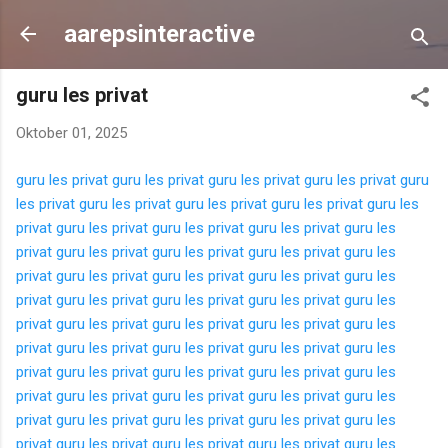
Langsung ke konten utama
aarepsinteractive
guru les privat
Oktober 01, 2025
guru les privat
guru les privat
guru les privat
guru les privat
guru
les privat
guru les privat
guru les privat
guru les privat
guru les
privat
guru les privat
guru les privat
guru les privat
guru les
privat
guru les privat
guru les privat
guru les privat
guru les
privat
guru les privat
guru les privat
guru les privat
guru les
privat
guru les privat
guru les privat
guru les privat
guru les
privat
guru les privat
guru les privat
guru les privat
guru les
privat
guru les privat
guru les privat
guru les privat
guru les
privat
guru les privat
guru les privat
guru les privat
guru les
privat
guru les privat
guru les privat
guru les privat
guru les
privat
guru les privat
guru les privat
guru les privat
guru les
privat
guru les privat
guru les privat
guru les privat
guru les