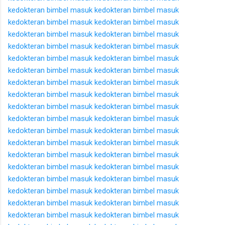
kedokteran
bimbel masuk kedokteran
bimbel masuk
kedokteran
bimbel masuk kedokteran
bimbel masuk
kedokteran
bimbel masuk kedokteran
bimbel masuk
kedokteran
bimbel masuk kedokteran
bimbel masuk
kedokteran
bimbel masuk kedokteran
bimbel masuk
kedokteran
bimbel masuk kedokteran
bimbel masuk
kedokteran
bimbel masuk kedokteran
bimbel masuk
kedokteran
bimbel masuk kedokteran
bimbel masuk
kedokteran
bimbel masuk kedokteran
bimbel masuk
kedokteran
bimbel masuk kedokteran
bimbel masuk
kedokteran
bimbel masuk kedokteran
bimbel masuk
kedokteran
bimbel masuk kedokteran
bimbel masuk
kedokteran
bimbel masuk kedokteran
bimbel masuk
kedokteran
bimbel masuk kedokteran
bimbel masuk
kedokteran
bimbel masuk kedokteran
bimbel masuk
kedokteran
bimbel masuk kedokteran
bimbel masuk
kedokteran
bimbel masuk kedokteran
bimbel masuk
kedokteran
bimbel masuk kedokteran
bimbel masuk