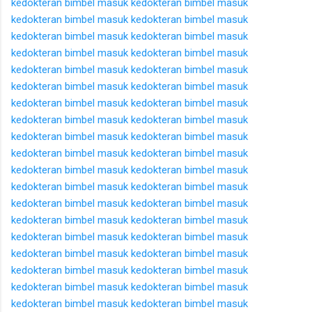
kedokteran
bimbel masuk kedokteran
bimbel masuk
kedokteran
bimbel masuk kedokteran
bimbel masuk
kedokteran
bimbel masuk kedokteran
bimbel masuk
kedokteran
bimbel masuk kedokteran
bimbel masuk
kedokteran
bimbel masuk kedokteran
bimbel masuk
kedokteran
bimbel masuk kedokteran
bimbel masuk
kedokteran
bimbel masuk kedokteran
bimbel masuk
kedokteran
bimbel masuk kedokteran
bimbel masuk
kedokteran
bimbel masuk kedokteran
bimbel masuk
kedokteran
bimbel masuk kedokteran
bimbel masuk
kedokteran
bimbel masuk kedokteran
bimbel masuk
kedokteran
bimbel masuk kedokteran
bimbel masuk
kedokteran
bimbel masuk kedokteran
bimbel masuk
kedokteran
bimbel masuk kedokteran
bimbel masuk
kedokteran
bimbel masuk kedokteran
bimbel masuk
kedokteran
bimbel masuk kedokteran
bimbel masuk
kedokteran
bimbel masuk kedokteran
bimbel masuk
kedokteran
bimbel masuk kedokteran
bimbel masuk
kedokteran
bimbel masuk kedokteran
bimbel masuk