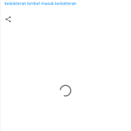
kedokteran
bimbel masuk kedokteran
K
o
m
e
n
t
a
r