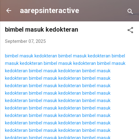
Langsung ke konten utama
aarepsinteractive
bimbel masuk kedokteran
September 07, 2025
bimbel masuk kedokteran
bimbel masuk kedokteran
bimbel
masuk kedokteran
bimbel masuk kedokteran
bimbel masuk
kedokteran
bimbel masuk kedokteran
bimbel masuk
kedokteran
bimbel masuk kedokteran
bimbel masuk
kedokteran
bimbel masuk kedokteran
bimbel masuk
kedokteran
bimbel masuk kedokteran
bimbel masuk
kedokteran
bimbel masuk kedokteran
bimbel masuk
kedokteran
bimbel masuk kedokteran
bimbel masuk
kedokteran
bimbel masuk kedokteran
bimbel masuk
kedokteran
bimbel masuk kedokteran
bimbel masuk
kedokteran
bimbel masuk kedokteran
bimbel masuk
kedokteran
bimbel masuk kedokteran
bimbel masuk