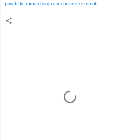
private ke rumah
harga guru private ke rumah
K
o
m
e
n
t
a
r