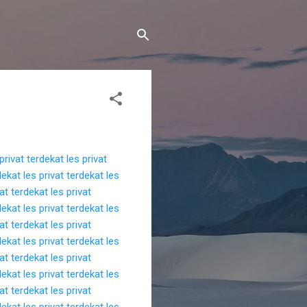
 privat terdekat
les privat
dekat
les privat terdekat
les
vat terdekat
les privat
dekat
les privat terdekat
les
vat terdekat
les privat
dekat
les privat terdekat
les
vat terdekat
les privat
dekat
les privat terdekat
les
vat terdekat
les privat
dekat
les privat terdekat
les