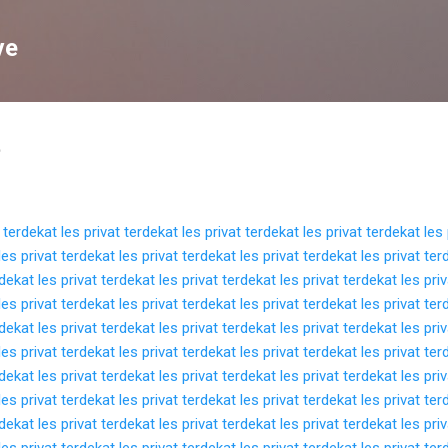
Langsung ke konten utama
ve
t
t terdekat
les privat terdekat
les privat terdekat
les privat terdekat
les
les privat terdekat
les privat terdekat
les privat terdekat
les privat ter
rdekat
les privat terdekat
les privat terdekat
les privat terdekat
les pri
les privat terdekat
les privat terdekat
les privat terdekat
les privat ter
rdekat
les privat terdekat
les privat terdekat
les privat terdekat
les pri
les privat terdekat
les privat terdekat
les privat terdekat
les privat ter
rdekat
les privat terdekat
les privat terdekat
les privat terdekat
les pri
les privat terdekat
les privat terdekat
les privat terdekat
les privat ter
rdekat
les privat terdekat
les privat terdekat
les privat terdekat
les pri
les privat terdekat
les privat terdekat
les privat terdekat
les privat ter