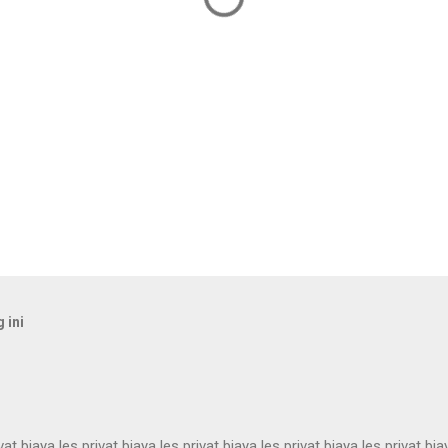
 ini
vat biaya les privat biaya les privat biaya les privat biaya les privat bia