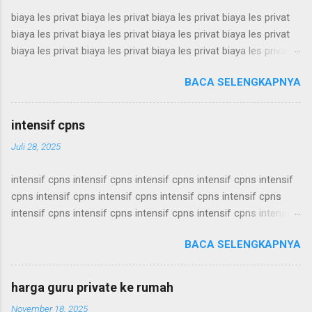
biaya les privat biaya les privat biaya les privat biaya les privat
biaya les privat biaya les privat biaya les privat biaya les privat
biaya les privat biaya les privat biaya les privat biaya les privat
biaya les privat biaya les privat biaya les privat biaya les privat
BACA SELENGKAPNYA
biaya les privat biaya les privat biaya les privat biaya les privat
biaya les privat biaya les privat biaya les privat biaya les privat
biaya les privat biaya les privat biaya les privat biaya les privat
intensif cpns
biaya les privat biaya les privat biaya les privat biaya les privat
Juli 28, 2025
biaya les privat biaya les privat biaya les privat biaya les privat
biaya les privat biaya les privat biaya les privat biaya les privat
intensif cpns intensif cpns intensif cpns intensif cpns intensif
biaya les privat biaya les privat biaya les privat biaya les privat
cpns intensif cpns intensif cpns intensif cpns intensif cpns
biaya les privat biaya les privat biaya les privat biaya les privat
intensif cpns intensif cpns intensif cpns intensif cpns intensif
biaya les privat biaya les privat biaya les privat biaya les privat
cpns intensif cpns intensif cpns intensif cpns intensif cpns
biaya les privat biaya les privat biaya les privat biaya les ...
BACA SELENGKAPNYA
intensif cpns intensif cpns intensif cpns intensif cpns intensif
cpns intensif cpns intensif cpns intensif cpns intensif cpns
intensif cpns intensif cpns intensif cpns intensif cpns intensif
harga guru private ke rumah
cpns intensif cpns intensif cpns intensif cpns intensif cpns
November 18, 2025