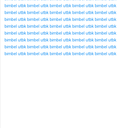
bimbel utbk
bimbel utbk
bimbel utbk
bimbel utbk
bimbel utbk
bimbel utbk
bimbel utbk
bimbel utbk
bimbel utbk
bimbel utbk
bimbel utbk
bimbel utbk
bimbel utbk
bimbel utbk
bimbel utbk
bimbel utbk
bimbel utbk
bimbel utbk
bimbel utbk
bimbel utbk
bimbel utbk
bimbel utbk
bimbel utbk
bimbel utbk
bimbel utbk
bimbel utbk
bimbel utbk
bimbel utbk
bimbel utbk
bimbel utbk
bimbel utbk
bimbel utbk
bimbel utbk
bimbel utbk
bimbel utbk
bimbel utbk
bimbel utbk
bimbel utbk
bimbel utbk
bimbel utbk
K
o
m
e
n
t