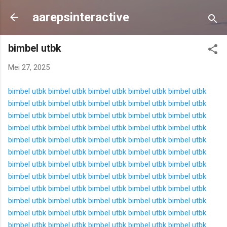
Langsung ke konten utama
aarepsinteractive
bimbel utbk
Mei 27, 2025
bimbel utbk
bimbel utbk
bimbel utbk
bimbel utbk
bimbel utbk
bimbel utbk
bimbel utbk
bimbel utbk
bimbel utbk
bimbel utbk
bimbel utbk
bimbel utbk
bimbel utbk
bimbel utbk
bimbel utbk
bimbel utbk
bimbel utbk
bimbel utbk
bimbel utbk
bimbel utbk
bimbel utbk
bimbel utbk
bimbel utbk
bimbel utbk
bimbel utbk
bimbel utbk
bimbel utbk
bimbel utbk
bimbel utbk
bimbel utbk
bimbel utbk
bimbel utbk
bimbel utbk
bimbel utbk
bimbel utbk
bimbel utbk
bimbel utbk
bimbel utbk
bimbel utbk
bimbel utbk
bimbel utbk
bimbel utbk
bimbel utbk
bimbel utbk
bimbel utbk
bimbel utbk
bimbel utbk
bimbel utbk
bimbel utbk
bimbel utbk
bimbel utbk
bimbel utbk
bimbel utbk
bimbel utbk
bimbel utbk
bimbel utbk
bimbel utbk
bimbel utbk
bimbel utbk
bimbel utbk