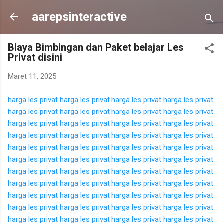
Langsung ke konten utama
aarepsinteractive
Biaya Bimbingan dan Paket belajar Les
Privat disini
Maret 11, 2025
harga les privat
harga les privat
harga les privat
harga les privat
harga les privat
harga les privat
harga les privat
harga les privat
harga les privat
harga les privat
harga les privat
harga les privat
harga les privat
harga les privat
harga les privat
harga les privat
harga les privat
harga les privat
harga les privat
harga les privat
harga les privat
harga les privat
harga les privat
harga les privat
harga les privat
harga les privat
harga les privat
harga les privat
harga les privat
harga les privat
harga les privat
harga les privat
harga les privat
harga les privat
harga les privat
harga les privat
harga les privat
harga les privat
harga les privat
harga les privat
harga les privat
harga les privat
harga les privat
harga les privat