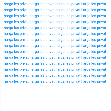
harga les privat
harga les privat
harga les privat
harga les privat
harga les privat
harga les privat
harga les privat
harga les privat
harga les privat
harga les privat
harga les privat
harga les privat
harga les privat
harga les privat
harga les privat
harga les privat
harga les privat
harga les privat
harga les privat
harga les privat
harga les privat
harga les privat
harga les privat
harga les privat
harga les privat
harga les privat
harga les privat
harga les privat
harga les privat
harga les privat
harga les privat
harga les privat
harga les privat
harga les privat
harga les privat
harga les privat
harga les privat
harga les privat
harga les privat
harga les privat
harga les privat
harga les privat
harga les privat
harga les privat
harga les privat
harga les privat
harga les privat
harga les privat
harga les privat
harga les privat
harga les privat
harga les privat
harga les privat
harga les privat
harga les privat
harga les privat
K