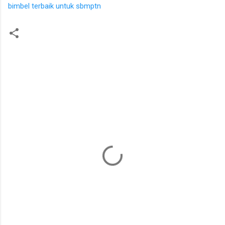
bimbel terbaik untuk sbmptn
K
o
m
e
n
t
a
r