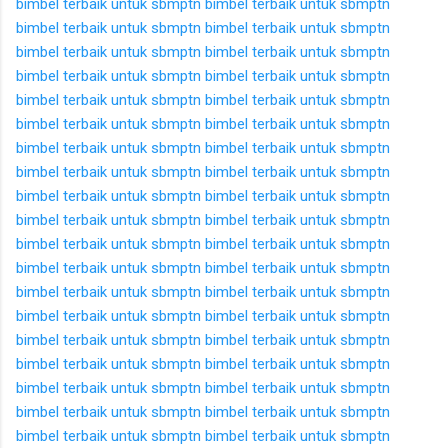
bimbel terbaik untuk sbmptn
bimbel terbaik untuk sbmptn
bimbel terbaik untuk sbmptn
bimbel terbaik untuk sbmptn
bimbel terbaik untuk sbmptn
bimbel terbaik untuk sbmptn
bimbel terbaik untuk sbmptn
bimbel terbaik untuk sbmptn
bimbel terbaik untuk sbmptn
bimbel terbaik untuk sbmptn
bimbel terbaik untuk sbmptn
bimbel terbaik untuk sbmptn
bimbel terbaik untuk sbmptn
bimbel terbaik untuk sbmptn
bimbel terbaik untuk sbmptn
bimbel terbaik untuk sbmptn
bimbel terbaik untuk sbmptn
bimbel terbaik untuk sbmptn
bimbel terbaik untuk sbmptn
bimbel terbaik untuk sbmptn
bimbel terbaik untuk sbmptn
bimbel terbaik untuk sbmptn
bimbel terbaik untuk sbmptn
bimbel terbaik untuk sbmptn
bimbel terbaik untuk sbmptn
bimbel terbaik untuk sbmptn
bimbel terbaik untuk sbmptn
bimbel terbaik untuk sbmptn
bimbel terbaik untuk sbmptn
bimbel terbaik untuk sbmptn
bimbel terbaik untuk sbmptn
bimbel terbaik untuk sbmptn
bimbel terbaik untuk sbmptn
bimbel terbaik untuk sbmptn
bimbel terbaik untuk sbmptn
bimbel terbaik untuk sbmptn
bimbel terbaik untuk sbmptn
bimbel terbaik untuk sbmptn