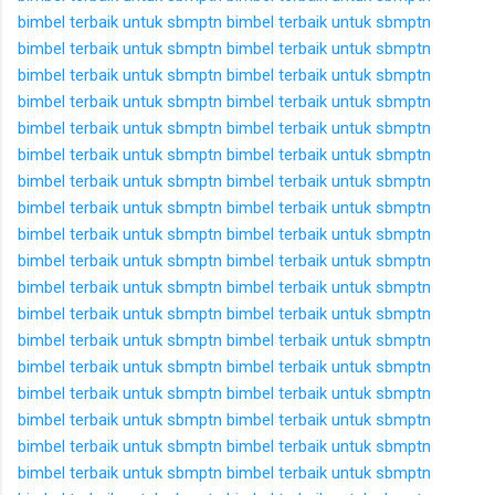
bimbel terbaik untuk sbmptn
bimbel terbaik untuk sbmptn
bimbel terbaik untuk sbmptn
bimbel terbaik untuk sbmptn
bimbel terbaik untuk sbmptn
bimbel terbaik untuk sbmptn
bimbel terbaik untuk sbmptn
bimbel terbaik untuk sbmptn
bimbel terbaik untuk sbmptn
bimbel terbaik untuk sbmptn
bimbel terbaik untuk sbmptn
bimbel terbaik untuk sbmptn
bimbel terbaik untuk sbmptn
bimbel terbaik untuk sbmptn
bimbel terbaik untuk sbmptn
bimbel terbaik untuk sbmptn
bimbel terbaik untuk sbmptn
bimbel terbaik untuk sbmptn
bimbel terbaik untuk sbmptn
bimbel terbaik untuk sbmptn
bimbel terbaik untuk sbmptn
bimbel terbaik untuk sbmptn
bimbel terbaik untuk sbmptn
bimbel terbaik untuk sbmptn
bimbel terbaik untuk sbmptn
bimbel terbaik untuk sbmptn
bimbel terbaik untuk sbmptn
bimbel terbaik untuk sbmptn
bimbel terbaik untuk sbmptn
bimbel terbaik untuk sbmptn
bimbel terbaik untuk sbmptn
bimbel terbaik untuk sbmptn
bimbel terbaik untuk sbmptn
bimbel terbaik untuk sbmptn
bimbel terbaik untuk sbmptn
bimbel terbaik untuk sbmptn