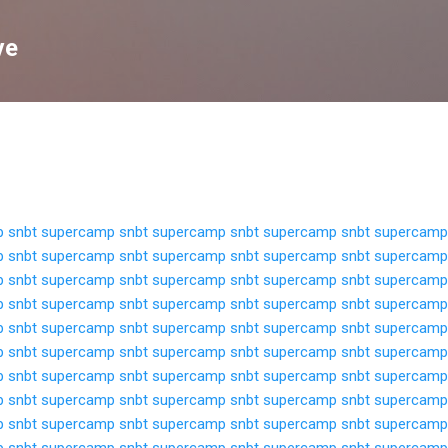
Langsung ke konten utama
ve
 snbt
supercamp snbt
supercamp snbt
supercamp snbt
supercamp
 snbt
supercamp snbt
supercamp snbt
supercamp snbt
supercamp
 snbt
supercamp snbt
supercamp snbt
supercamp snbt
supercamp
 snbt
supercamp snbt
supercamp snbt
supercamp snbt
supercamp
 snbt
supercamp snbt
supercamp snbt
supercamp snbt
supercamp
 snbt
supercamp snbt
supercamp snbt
supercamp snbt
supercamp
 snbt
supercamp snbt
supercamp snbt
supercamp snbt
supercamp
 snbt
supercamp snbt
supercamp snbt
supercamp snbt
supercamp
 snbt
supercamp snbt
supercamp snbt
supercamp snbt
supercamp
 snbt
supercamp snbt
supercamp snbt
supercamp snbt
supercamp