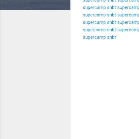
supercamp snbt
supercamp
supercamp snbt
supercamp
supercamp snbt
supercamp
supercamp snbt
supercamp
supercamp snbt
K
o
m
e
n
t
a
r