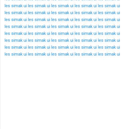
les simak ui
les simak ui
les simak ui
les simak ui
les simak ui
les simak ui
les simak ui
les simak ui
les simak ui
les simak ui
les simak ui
les simak ui
les simak ui
les simak ui
les simak ui
les simak ui
les simak ui
les simak ui
les simak ui
les simak ui
les simak ui
les simak ui
les simak ui
les simak ui
les simak ui
les simak ui
les simak ui
les simak ui
les simak ui
les simak ui
les simak ui
les simak ui
les simak ui
les simak ui
les simak ui
les simak ui
les simak ui
les simak ui
les simak ui
les simak ui
K
o
m
e
n
t