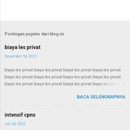
Postingan populer dari blog ini
biaya les privat
November 18, 2025
biaya les privat biaya les privat biaya les privat biaya les privat
biaya les privat biaya les privat biaya les privat biaya les privat
biaya les privat biaya les privat biaya les privat biaya les privat
biaya les privat biaya les privat biaya les privat biaya les privat
BACA SELENGKAPNYA
biaya les privat biaya les privat biaya les privat biaya les privat
biaya les privat biaya les privat biaya les privat biaya les privat
biaya les privat biaya les privat biaya les privat biaya les privat
intensif cpns
biaya les privat biaya les privat biaya les privat biaya les privat
Juli 28, 2025
biaya les privat biaya les privat biaya les privat biaya les privat