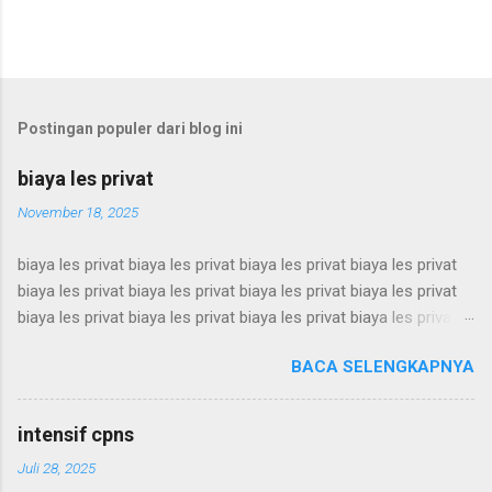
Postingan populer dari blog ini
biaya les privat
November 18, 2025
biaya les privat biaya les privat biaya les privat biaya les privat
biaya les privat biaya les privat biaya les privat biaya les privat
biaya les privat biaya les privat biaya les privat biaya les privat
biaya les privat biaya les privat biaya les privat biaya les privat
BACA SELENGKAPNYA
biaya les privat biaya les privat biaya les privat biaya les privat
biaya les privat biaya les privat biaya les privat biaya les privat
biaya les privat biaya les privat biaya les privat biaya les privat
intensif cpns
biaya les privat biaya les privat biaya les privat biaya les privat
Juli 28, 2025
biaya les privat biaya les privat biaya les privat biaya les privat