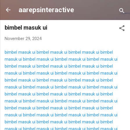
Langsung ke konten utama
aarepsinteractive
bimbel masuk ui
November 29, 2024
bimbel masuk ui
bimbel masuk ui
bimbel masuk ui
bimbel
masuk ui
bimbel masuk ui
bimbel masuk ui
bimbel masuk ui
bimbel masuk ui
bimbel masuk ui
bimbel masuk ui
bimbel
masuk ui
bimbel masuk ui
bimbel masuk ui
bimbel masuk ui
bimbel masuk ui
bimbel masuk ui
bimbel masuk ui
bimbel
masuk ui
bimbel masuk ui
bimbel masuk ui
bimbel masuk ui
bimbel masuk ui
bimbel masuk ui
bimbel masuk ui
bimbel
masuk ui
bimbel masuk ui
bimbel masuk ui
bimbel masuk ui
bimbel masuk ui
bimbel masuk ui
bimbel masuk ui
bimbel
masuk ui
bimbel masuk ui
bimbel masuk ui
bimbel masuk ui
bimbel masuk ui
bimbel masuk ui
bimbel masuk ui
bimbel
masuk ui
bimbel masuk ui
bimbel masuk ui
bimbel masuk ui