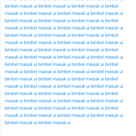
bimbel masuk ui
bimbel masuk ui
bimbel masuk ui
bimbel
masuk ui
bimbel masuk ui
bimbel masuk ui
bimbel masuk ui
bimbel masuk ui
bimbel masuk ui
bimbel masuk ui
bimbel
masuk ui
bimbel masuk ui
bimbel masuk ui
bimbel masuk ui
bimbel masuk ui
bimbel masuk ui
bimbel masuk ui
bimbel
masuk ui
bimbel masuk ui
bimbel masuk ui
bimbel masuk ui
bimbel masuk ui
bimbel masuk ui
bimbel masuk ui
bimbel
masuk ui
bimbel masuk ui
bimbel masuk ui
bimbel masuk ui
bimbel masuk ui
bimbel masuk ui
bimbel masuk ui
bimbel
masuk ui
bimbel masuk ui
bimbel masuk ui
bimbel masuk ui
bimbel masuk ui
bimbel masuk ui
bimbel masuk ui
bimbel
masuk ui
bimbel masuk ui
bimbel masuk ui
bimbel masuk ui
bimbel masuk ui
bimbel masuk ui
bimbel masuk ui
bimbel
masuk ui
bimbel masuk ui
bimbel masuk ui
bimbel masuk ui
bimbel masuk ui
bimbel masuk ui
bimbel masuk ui
bimbel
masuk ui
bimbel masuk ui
bimbel masuk ui
bimbel masuk ui
bimbel masuk ui
bimbel masuk ui