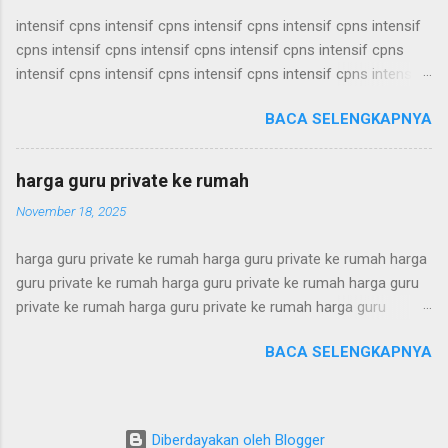
biaya les privat biaya les privat biaya les privat biaya les privat
intensif cpns intensif cpns intensif cpns intensif cpns intensif
biaya les privat biaya les privat biaya les privat biaya les privat
cpns intensif cpns intensif cpns intensif cpns intensif cpns
biaya les privat biaya les privat biaya les privat biaya les privat
intensif cpns intensif cpns intensif cpns intensif cpns intensif
biaya les privat biaya les privat biaya les privat biaya les privat
cpns intensif cpns intensif cpns intensif cpns intensif cpns
biaya les privat biaya les privat biaya les privat biaya les ...
BACA SELENGKAPNYA
intensif cpns intensif cpns intensif cpns intensif cpns intensif
cpns intensif cpns intensif cpns intensif cpns intensif cpns
intensif cpns intensif cpns intensif cpns intensif cpns intensif
harga guru private ke rumah
cpns intensif cpns intensif cpns intensif cpns intensif cpns
November 18, 2025
intensif cpns intensif cpns intensif cpns intensif cpns intensif
cpns intensif cpns intensif cpns intensif cpns intensif cpns
harga guru private ke rumah harga guru private ke rumah harga
intensif cpns intensif cpns intensif cpns intensif cpns intensif
guru private ke rumah harga guru private ke rumah harga guru
cpns intensif cpns intensif cpns intensif cpns intensif cpns
private ke rumah harga guru private ke rumah harga guru
intensif cpns intensif cpns intensif cpns intensif cpns intensif
private ke rumah harga guru private ke rumah harga guru
cpns intensif cpns intensif cpns intensif cpns intensif cpns
BACA SELENGKAPNYA
private ke rumah harga guru private ke rumah harga guru
intensif cpns intensif cpns intensif cpns intensif c...
private ke rumah harga guru private ke rumah harga guru
private ke rumah harga guru private ke rumah harga guru
private ke rumah harga guru private ke rumah harga guru
Diberdayakan oleh Blogger