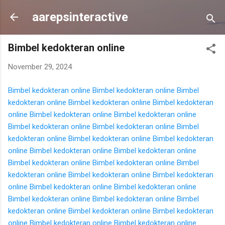
Langsung ke konten utama
aarepsinteractive
Bimbel kedokteran online
November 29, 2024
Bimbel kedokteran online
Bimbel kedokteran online
Bimbel
kedokteran online
Bimbel kedokteran online
Bimbel kedokteran
online
Bimbel kedokteran online
Bimbel kedokteran online
Bimbel kedokteran online
Bimbel kedokteran online
Bimbel
kedokteran online
Bimbel kedokteran online
Bimbel kedokteran
online
Bimbel kedokteran online
Bimbel kedokteran online
Bimbel kedokteran online
Bimbel kedokteran online
Bimbel
kedokteran online
Bimbel kedokteran online
Bimbel kedokteran
online
Bimbel kedokteran online
Bimbel kedokteran online
Bimbel kedokteran online
Bimbel kedokteran online
Bimbel
kedokteran online
Bimbel kedokteran online
Bimbel kedokteran
online
Bimbel kedokteran online
Bimbel kedokteran online