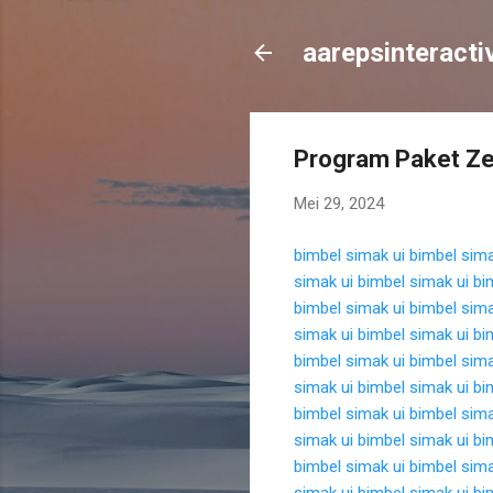
aarepsinteracti
Program Paket Ze
Mei 29, 2024
bimbel simak ui
bimbel sima
simak ui
bimbel simak ui
bi
bimbel simak ui
bimbel sima
simak ui
bimbel simak ui
bi
bimbel simak ui
bimbel sima
simak ui
bimbel simak ui
bi
bimbel simak ui
bimbel sima
simak ui
bimbel simak ui
bi
bimbel simak ui
bimbel sima
simak ui
bimbel simak ui
bi