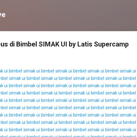
Langsung ke konten utama
ve
us di Bimbel SIMAK UI by Latis Supercamp
k ui
bimbel simak ui
bimbel simak ui
bimbel simak ui
bimbel simak ui
mbel simak ui
bimbel simak ui
bimbel simak ui
bimbel simak ui
bimbel
k ui
bimbel simak ui
bimbel simak ui
bimbel simak ui
bimbel simak ui
mbel simak ui
bimbel simak ui
bimbel simak ui
bimbel simak ui
bimbel
k ui
bimbel simak ui
bimbel simak ui
bimbel simak ui
bimbel simak ui
mbel simak ui
bimbel simak ui
bimbel simak ui
bimbel simak ui
bimbel
k ui
bimbel simak ui
bimbel simak ui
bimbel simak ui
bimbel simak ui
mbel simak ui
bimbel simak ui
bimbel simak ui
bimbel simak ui
bimbel
k ui
bimbel simak ui
bimbel simak ui
bimbel simak ui
bimbel simak ui
mbel simak ui
bimbel simak ui
bimbel simak ui
bimbel simak ui
bimbel