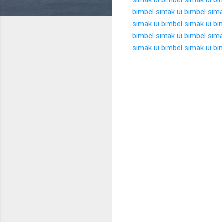
bimbel simak ui
bimbel sima
simak ui
bimbel simak ui
bi
bimbel simak ui
bimbel sima
simak ui
bimbel simak ui
bi
K
o
m
e
n
t
a
r