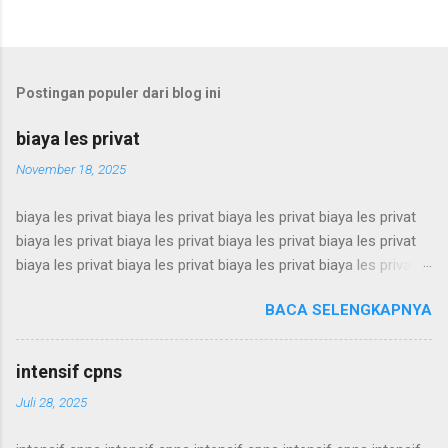
Postingan populer dari blog ini
biaya les privat
November 18, 2025
biaya les privat biaya les privat biaya les privat biaya les privat
biaya les privat biaya les privat biaya les privat biaya les privat
biaya les privat biaya les privat biaya les privat biaya les privat
biaya les privat biaya les privat biaya les privat biaya les privat
BACA SELENGKAPNYA
biaya les privat biaya les privat biaya les privat biaya les privat
biaya les privat biaya les privat biaya les privat biaya les privat
biaya les privat biaya les privat biaya les privat biaya les privat
intensif cpns
biaya les privat biaya les privat biaya les privat biaya les privat
Juli 28, 2025
biaya les privat biaya les privat biaya les privat biaya les privat
biaya les privat biaya les privat biaya les privat biaya les privat