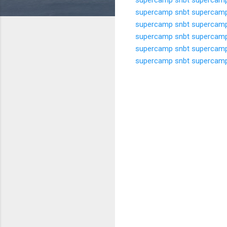
supercamp snbt
supercamp
supercamp snbt
supercamp
supercamp snbt
supercamp
supercamp snbt
supercamp
supercamp snbt
supercamp
K
o
m
e
n
t
a
r