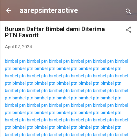
Langsung ke konten utama
aarepsinteractive
Buruan Daftar Bimbel demi Diterima
PTN Favorit
April 02, 2024
bimbel ptn
bimbel ptn
bimbel ptn
bimbel ptn
bimbel ptn
bimbel
ptn
bimbel ptn
bimbel ptn
bimbel ptn
bimbel ptn
bimbel ptn
bimbel ptn
bimbel ptn
bimbel ptn
bimbel ptn
bimbel ptn
bimbel
ptn
bimbel ptn
bimbel ptn
bimbel ptn
bimbel ptn
bimbel ptn
bimbel ptn
bimbel ptn
bimbel ptn
bimbel ptn
bimbel ptn
bimbel
ptn
bimbel ptn
bimbel ptn
bimbel ptn
bimbel ptn
bimbel ptn
bimbel ptn
bimbel ptn
bimbel ptn
bimbel ptn
bimbel ptn
bimbel
ptn
bimbel ptn
bimbel ptn
bimbel ptn
bimbel ptn
bimbel ptn
bimbel ptn
bimbel ptn
bimbel ptn
bimbel ptn
bimbel ptn
bimbel
ptn
bimbel ptn
bimbel ptn
bimbel ptn
bimbel ptn
bimbel ptn
bimbel ptn
bimbel ptn
bimbel ptn
bimbel ptn
bimbel ptn
bimbel