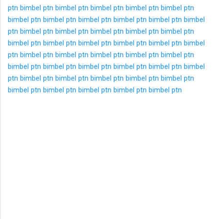
ptn
bimbel ptn
bimbel ptn
bimbel ptn
bimbel ptn
bimbel ptn
bimbel ptn
bimbel ptn
bimbel ptn
bimbel ptn
bimbel ptn
bimbel
ptn
bimbel ptn
bimbel ptn
bimbel ptn
bimbel ptn
bimbel ptn
bimbel ptn
bimbel ptn
bimbel ptn
bimbel ptn
bimbel ptn
bimbel
ptn
bimbel ptn
bimbel ptn
bimbel ptn
bimbel ptn
bimbel ptn
bimbel ptn
bimbel ptn
bimbel ptn
bimbel ptn
bimbel ptn
bimbel
ptn
bimbel ptn
bimbel ptn
bimbel ptn
bimbel ptn
bimbel ptn
bimbel ptn
bimbel ptn
bimbel ptn
bimbel ptn
bimbel ptn
K
o
m
e
n
t