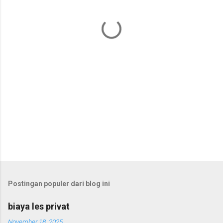
t
a
r
Postingan populer dari blog ini
biaya les privat
November 18, 2025