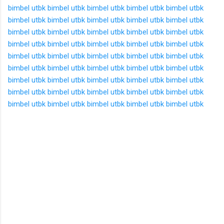
bimbel utbk
bimbel utbk
bimbel utbk
bimbel utbk
bimbel utbk
bimbel utbk
bimbel utbk
bimbel utbk
bimbel utbk
bimbel utbk
bimbel utbk
bimbel utbk
bimbel utbk
bimbel utbk
bimbel utbk
bimbel utbk
bimbel utbk
bimbel utbk
bimbel utbk
bimbel utbk
bimbel utbk
bimbel utbk
bimbel utbk
bimbel utbk
bimbel utbk
bimbel utbk
bimbel utbk
bimbel utbk
bimbel utbk
bimbel utbk
bimbel utbk
bimbel utbk
bimbel utbk
bimbel utbk
bimbel utbk
bimbel utbk
bimbel utbk
bimbel utbk
bimbel utbk
bimbel utbk
bimbel utbk
bimbel utbk
bimbel utbk
bimbel utbk
bimbel utbk
K
o
m
e
n