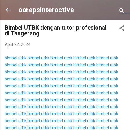
Langsung ke konten utama
aarepsinteractive
Bimbel UTBK dengan tutor profesional
di Tangerang
April 22, 2024
bimbel utbk
bimbel utbk
bimbel utbk
bimbel utbk
bimbel utbk
bimbel utbk
bimbel utbk
bimbel utbk
bimbel utbk
bimbel utbk
bimbel utbk
bimbel utbk
bimbel utbk
bimbel utbk
bimbel utbk
bimbel utbk
bimbel utbk
bimbel utbk
bimbel utbk
bimbel utbk
bimbel utbk
bimbel utbk
bimbel utbk
bimbel utbk
bimbel utbk
bimbel utbk
bimbel utbk
bimbel utbk
bimbel utbk
bimbel utbk
bimbel utbk
bimbel utbk
bimbel utbk
bimbel utbk
bimbel utbk
bimbel utbk
bimbel utbk
bimbel utbk
bimbel utbk
bimbel utbk
bimbel utbk
bimbel utbk
bimbel utbk
bimbel utbk
bimbel utbk
bimbel utbk
bimbel utbk
bimbel utbk
bimbel utbk
bimbel utbk
bimbel utbk
bimbel utbk
bimbel utbk
bimbel utbk
bimbel utbk