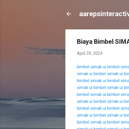
aarepsinteracti
Biaya Bimbel SIMA
April 29, 2024
bimbel simak ui
bimbel sima
simak ui
bimbel simak ui
bi
bimbel simak ui
bimbel sima
simak ui
bimbel simak ui
bi
bimbel simak ui
bimbel sima
simak ui
bimbel simak ui
bi
bimbel simak ui
bimbel sima
simak ui
bimbel simak ui
bi
bimbel simak ui
bimbel sima
simak ui
bimbel simak ui
bi