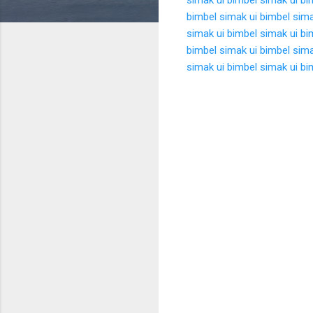
bimbel simak ui
bimbel sima
simak ui
bimbel simak ui
bi
bimbel simak ui
bimbel sima
simak ui
bimbel simak ui
bi
K
o
m
e
n
t
a
r