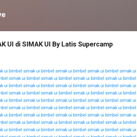
Langsung ke konten utama
ve
K UI di SIMAK UI By Latis Supercamp
k ui
bimbel simak ui
bimbel simak ui
bimbel simak ui
bimbel simak ui
mbel simak ui
bimbel simak ui
bimbel simak ui
bimbel simak ui
bimbel
k ui
bimbel simak ui
bimbel simak ui
bimbel simak ui
bimbel simak ui
mbel simak ui
bimbel simak ui
bimbel simak ui
bimbel simak ui
bimbel
k ui
bimbel simak ui
bimbel simak ui
bimbel simak ui
bimbel simak ui
mbel simak ui
bimbel simak ui
bimbel simak ui
bimbel simak ui
bimbel
k ui
bimbel simak ui
bimbel simak ui
bimbel simak ui
bimbel simak ui
mbel simak ui
bimbel simak ui
bimbel simak ui
bimbel simak ui
bimbel
k ui
bimbel simak ui
bimbel simak ui
bimbel simak ui
bimbel simak ui
mbel simak ui
bimbel simak ui
bimbel simak ui
bimbel simak ui
bimbel