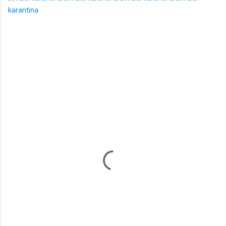
karantina
K
o
m
e
n
t
a
r